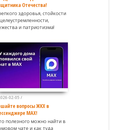
ащитника Отечества!
репкого здоровья, стойкости
 целеустремленности,
ужества и патриотизма!
2026-02-05 /
ешайте вопросы ЖКХ в
ессенджере MAX!
то полезного можно найти в
омовом чате и как туда