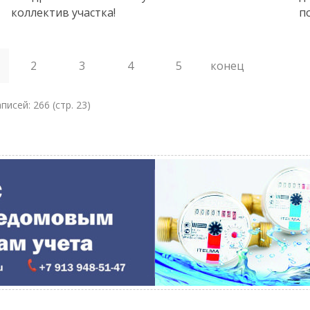
коллектив участка!
п
2
3
4
5
конец
писей: 266 (cтр. 23)