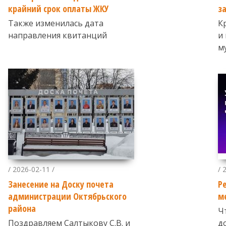
крайний срок оплаты ЖКУ
з
Также изменилась дата
К
направления квитанций
и
м
/ 2026-02-11 /
/ 
Занесение на Доску почета
Р
администрации Октябрьского
м
района
Ч
Поздравляем Салтыкову С.В. и
д