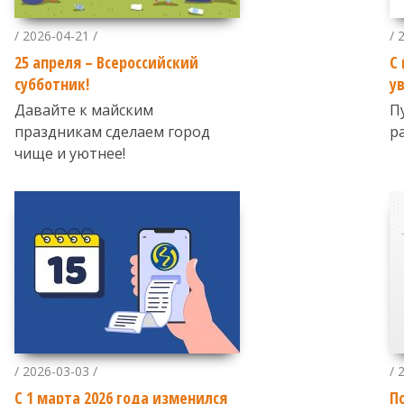
/ 2026-04-21 /
/ 
25 апреля – Всероссийский
С
субботник!
у
Давайте к майским
П
праздникам сделаем город
р
чище и уютнее!
/ 2026-03-03 /
/ 
С 1 марта 2026 года изменился
П