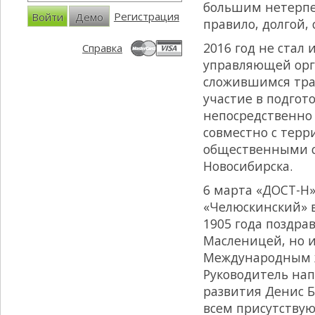
большим нетерпе
Регистрация
Войти
Демо
правило, долгой,
2016 год не стал
Справка
управляющей орг
сложившимся тра
участие в подгот
непосредственно
совместно с тер
общественными 
Новосибирска.
6 марта «ДОСТ-Н»
«Челюскинский» в
1905 года поздра
Масленицей, но 
Международным ж
Руководитель нап
развития Денис 
всем присутству