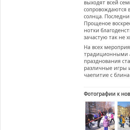
выходят всей се
сопровождаются в
солнца. Последни
Прощеное воскрес
нотки благоденст
зачастую так не 
На всех меропри
традиционными 
празднования ст
различные игры и
чаепитие с блин
Фотографии к нов